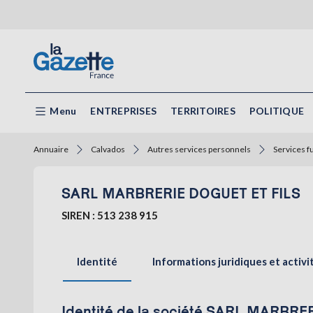
Menu
ENTREPRISES
TERRITOIRES
POLITIQUE
Annuaire
Calvados
Autres services personnels
Services f
SARL MARBRERIE DOGUET ET FILS
SIREN : 513 238 915
Identité
Informations juridiques et activi
Identité de la société SARL MARBRE