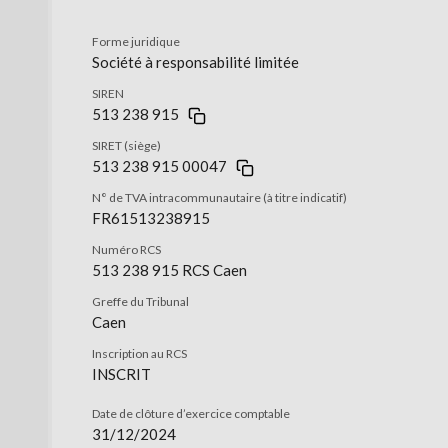
Forme juridique
Société à responsabilité limitée
SIREN
513 238 915
SIRET (siège)
513 238 915 00047
N° de TVA intracommunautaire (à titre indicatif)
FR61513238915
Numéro RCS
513 238 915 RCS Caen
Greffe du Tribunal
Caen
Inscription au RCS
INSCRIT
Date de clôture d’exercice comptable
31/12/2024