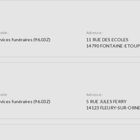
vité :
Adresse :
vices funéraires (96.03Z)
11 RUE DES ECOLES
14790 FONTAINE-ETOU
vité :
Adresse :
vices funéraires (96.03Z)
5 RUE JULES FERRY
14123 FLEURY-SUR-ORN