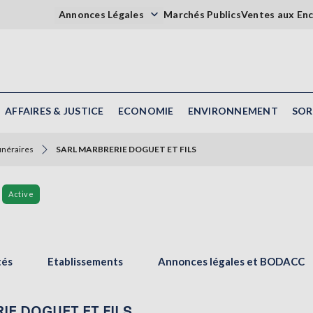
Annonces Légales
Marchés Publics
Ventes aux En
AFFAIRES & JUSTICE
ECONOMIE
ENVIRONNEMENT
SOR
unéraires
SARL MARBRERIE DOGUET ET FILS
Active
tés
Etablissements
Annonces légales et BODACC
RIE DOGUET ET FILS