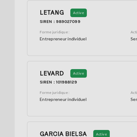
LETANG
Active
SIREN : 989027099
Forme juridique :
Acti
Entrepreneur individuel
Ser
LEVARD
Active
SIREN : 101988129
Forme juridique :
Acti
Entrepreneur individuel
Ser
GARCIA BIELSA
Active