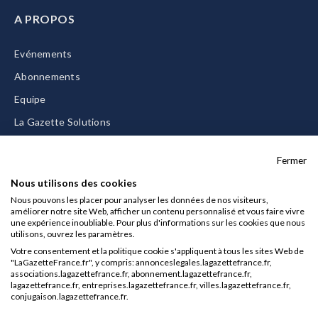
A PROPOS
Evénements
Abonnements
Equipe
La Gazette Solutions
Nous contacter
Fermer
Nous utilisons des cookies
Nous pouvons les placer pour analyser les données de nos visiteurs,
améliorer notre site Web, afficher un contenu personnalisé et vous faire vivre
Mentions légales
une expérience inoubliable. Pour plus d'informations sur les cookies que nous
utilisons, ouvrez les paramètres.
CGU/CGV
Votre consentement et la politique cookie s'appliquent à tous les sites Web de
Données personnelles
"LaGazetteFrance.fr", y compris: annonceslegales.lagazettefrance.fr,
associations.lagazettefrance.fr, abonnement.lagazettefrance.fr,
Charte sur les cookies
lagazettefrance.fr, entreprises.lagazettefrance.fr, villes.lagazettefrance.fr,
conjugaison.lagazettefrance.fr.
Gérer vos cookies