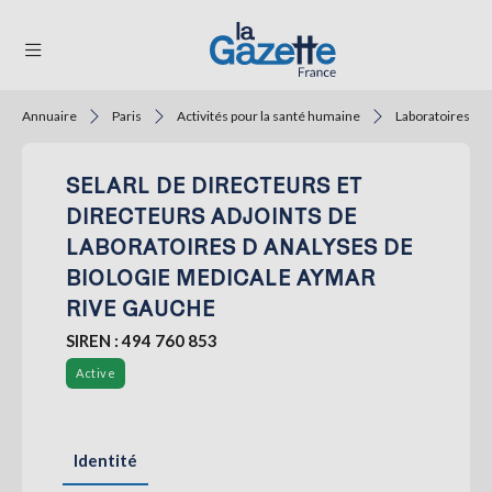
Annuaire
Paris
Activités pour la santé humaine
Laboratoires d'
THÉMATIQUES
SELARL DE DIRECTEURS ET
RÉGIONS
DIRECTEURS ADJOINTS DE
FORMATS
LABORATOIRES D ANALYSES DE
BIOLOGIE MEDICALE AYMAR
TENDANCES
RIVE GAUCHE
SERVICES
SIREN : 494 760 853
LA
GAZETTE
Active
Identité
Se
connecter