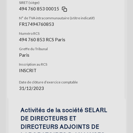
SIRET (siège)
494 760 853 00015
N° de TVA intracommunautaire (à titre indicatif)
FR17494760853
Numéro RCS
494 760 853 RCS Paris
Greffe du Tribunal
Paris
Inscription au RCS
INSCRIT
Date de clôture d’exercice comptable
31/12/2023
Activités de la société SELARL
DE DIRECTEURS ET
DIRECTEURS ADJOINTS DE