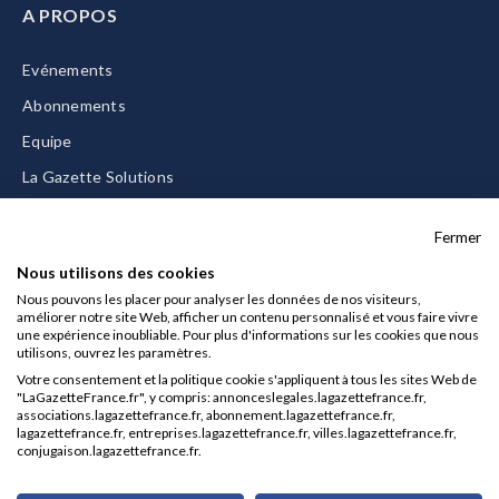
A PROPOS
Evénements
Abonnements
Equipe
La Gazette Solutions
Nous contacter
Fermer
Nous utilisons des cookies
Nous pouvons les placer pour analyser les données de nos visiteurs,
améliorer notre site Web, afficher un contenu personnalisé et vous faire vivre
Mentions légales
une expérience inoubliable. Pour plus d'informations sur les cookies que nous
utilisons, ouvrez les paramètres.
CGU/CGV
Votre consentement et la politique cookie s'appliquent à tous les sites Web de
Données personnelles
"LaGazetteFrance.fr", y compris: annonceslegales.lagazettefrance.fr,
associations.lagazettefrance.fr, abonnement.lagazettefrance.fr,
Charte sur les cookies
lagazettefrance.fr, entreprises.lagazettefrance.fr, villes.lagazettefrance.fr,
conjugaison.lagazettefrance.fr.
Gérer vos cookies
© 2026 La Gazette France