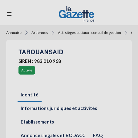
Annuaire
Ardennes
Act. sièges sociaux ; conseil de gestion
Cons
THÉMATIQUES
TAROUANSAID
RÉGIONS
SIREN : 983 010 968
FORMATS
Active
TENDANCES
SERVICES
Identité
LA
GAZETTE
Informations juridiques et activités
Etablissements
Se
connecter
Annonces légales et BODACC
FAQ