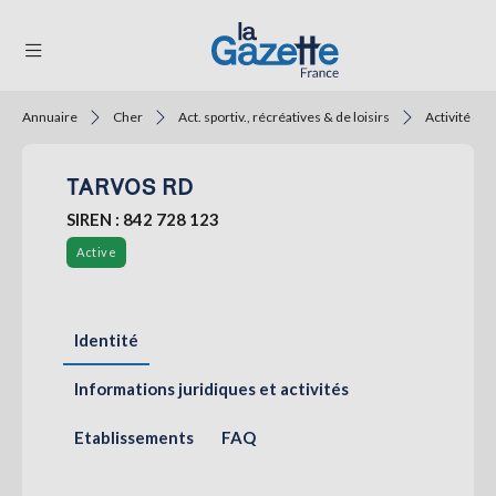
Annuaire
Cher
Act. sportiv., récréatives & de loisirs
Activité de
THÉMATIQUES
TARVOS RD
RÉGIONS
SIREN : 842 728 123
FORMATS
Active
TENDANCES
SERVICES
Identité
LA
GAZETTE
Informations juridiques et activités
Etablissements
FAQ
Se
connecter