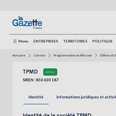
Menu
ENTREPRISES
TERRITOIRES
POLITIQUE
Annuaire
Corrèze
Programmation et diffusion
Édition et 
TPMD
Active
SIREN : 850 630 187
Identité
Informations juridiques et activi
Identité de la société TPMD