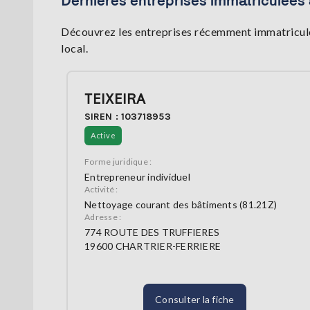
Dernières entreprises immatriculées
Découvrez les entreprises récemment immatriculé
local.
TEIXEIRA
SIREN : 103718953
Active
Forme juridique :
Entrepreneur individuel
Activité :
Nettoyage courant des bâtiments (81.21Z)
Adresse :
774 ROUTE DES TRUFFIERES
19600 CHARTRIER-FERRIERE
Consulter la fiche