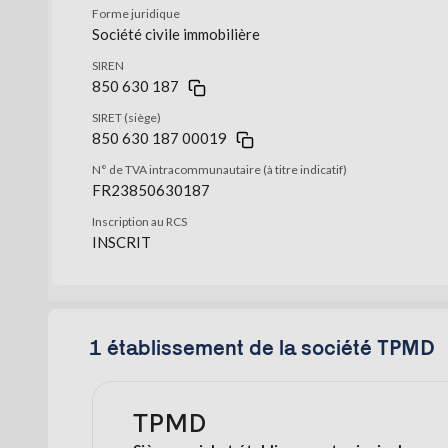
Forme juridique
Société civile immobilière
SIREN
850 630 187
SIRET (siège)
850 630 187 00019
N° de TVA intracommunautaire (à titre indicatif)
FR23850630187
Inscription au RCS
INSCRIT
1 établissement de la société TPMD
TPMD