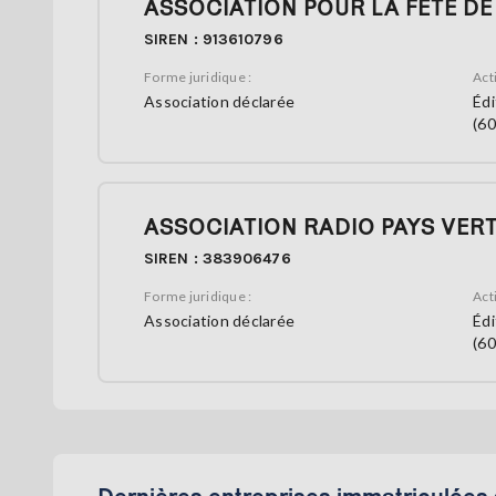
ASSOCIATION POUR LA FETE DE
SIREN : 913610796
Forme juridique :
Acti
Association déclarée
Édi
(60
ASSOCIATION RADIO PAYS VER
SIREN : 383906476
Forme juridique :
Acti
Association déclarée
Édi
(60