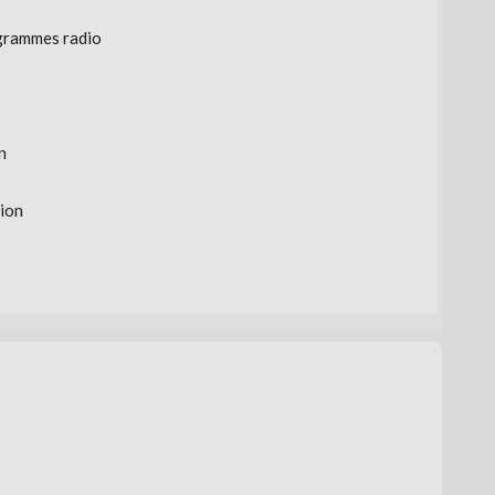
ogrammes radio
n
ion