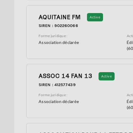
AQUITAINE FM
Active
SIREN : 902260066
Forme juridique :
Acti
Association déclarée
Édi
(60
ASSOC 14 FAN 13
Active
SIREN : 412577439
Forme juridique :
Acti
Association déclarée
Édi
(60