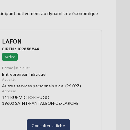
articipant activement au dynamisme économique
LAFON
SIREN : 102659844
Active
Forme juridique :
Entrepreneur individuel
Activité :
Autres services personnels n.c.a. (96.09Z)
Adresse :
111 RUE VICTOR HUGO
19600 SAINT-PANTALEON-DE-LARCHE
Consulter la fiche