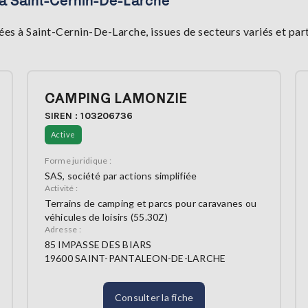
 à Saint-Cernin-De-Larche
es à Saint-Cernin-De-Larche, issues de secteurs variés et p
CAMPING LAMONZIE
SIREN : 103206736
Active
Forme juridique :
SAS, société par actions simplifiée
Activité :
Terrains de camping et parcs pour caravanes ou
véhicules de loisirs (55.30Z)
Adresse :
85 IMPASSE DES BIARS
19600 SAINT-PANTALEON-DE-LARCHE
Consulter la fiche