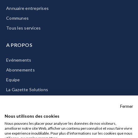
Annuaire entreprises
Communes
Tous les services
A PROPOS
Evénements
Abonnements
Equipe
La Gazette Solutions
Nous contacter
Fermer
Nous utilisons des cookies
Nous pouvons les placer pour analyser les données de nos visiteurs,
améliorer notre site Web, afficher un contenu personnalisé et vous faire vivre
Mentions légales
une expérience inoubliable. Pour plus d'informations sur les cookies que nous