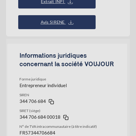
Extrait INPI
Avis SIRENE
Informations juridiques
concernant la société VOUJOUR
Forme juridique
Entrepreneur individuel
SIREN
344 706 684
SIRET (siège)
344 706 684 00018
N° de TVA intracommunautaire (à titre indicatif)
FR57344706684