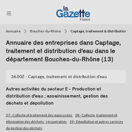
Annuaire
Bouches-du-Rhône
Captage, traitement & distribution d'
THÉMATIQUES
Annuaire des entreprises dans Captage,
RÉGIONS
traitement et distribution d'eau dans le
département Bouches-du-Rhône (13)
FORMATS
TENDANCES
36.00Z
- Captage, traitement et distribution d'eau
SERVICES
Autres activités du secteur E - Production et
LA
distribution d'eau ; assainissement, gestion des
GAZETTE
déchets et dépollution
37 - Collecte et traitement des eaux usées
38 - Collecte, traitement et
élimination des déchets ; récupération
39 - Dépollution et autres services
Se
de gestion des déchets
connecter