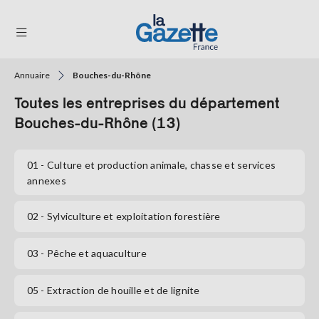
Annuaire
Bouches-du-Rhône
THÉMATIQUES
Toutes les entreprises du département
RÉGIONS
Bouches-du-Rhône (13)
FORMATS
01
- Culture et production animale, chasse et services
annexes
TENDANCES
SERVICES
02
- Sylviculture et exploitation forestière
LA
GAZETTE
03
- Pêche et aquaculture
05
- Extraction de houille et de lignite
Se
connecter