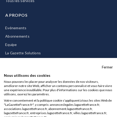
Tous les services
A PROPOS
Evénements
Abonnements
Equipe
La Gazette Solutions
Nous contacter
Fermer
Nous utilisons des cookies
Nous pouvons les placer pour analyser les données de nos visiteurs,
améliorer notre site Web, afficher un contenu personnalisé et vous faire vivre
Mentions légales
une expérience inoubliable. Pour plus d'informations sur les cookies que nous
utilisons, ouvrez les paramètres.
CGU/CGV
Votre consentement et la politique cookie s'appliquent à tous les sites Web de
Données personnelles
"LaGazetteFrance.fr", y compris: annonceslegales.lagazettefrance.fr,
associations.lagazettefrance.fr, abonnement.lagazettefrance.fr,
Charte sur les cookies
lagazettefrance.fr, entreprises.lagazettefrance.fr, villes.lagazettefrance.fr,