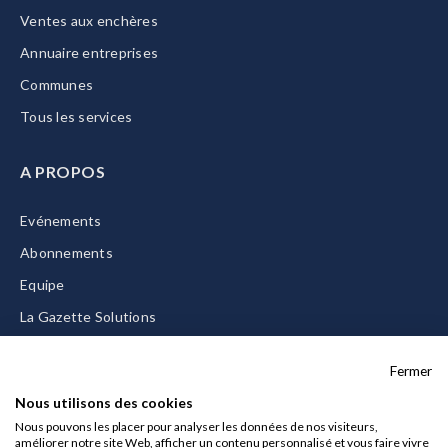
Ventes aux enchères
Annuaire entreprises
Communes
Tous les services
A PROPOS
Evénements
Abonnements
Equipe
La Gazette Solutions
Nous contacter
Fermer
Nous utilisons des cookies
Nous pouvons les placer pour analyser les données de nos visiteurs,
améliorer notre site Web, afficher un contenu personnalisé et vous faire vivre
Mentions légales