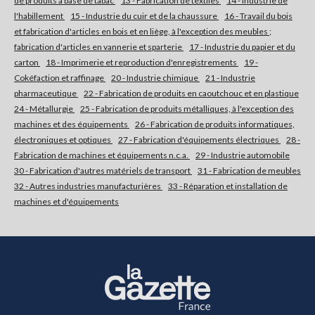
de produits à base de tabac
13 - Fabrication de textiles
14 - Industrie de
l'habillement
15 - Industrie du cuir et de la chaussure
16 - Travail du bois
et fabrication d'articles en bois et en liège, à l'exception des meubles ;
fabrication d'articles en vannerie et sparterie
17 - Industrie du papier et du
carton
18 - Imprimerie et reproduction d'enregistrements
19 -
Cokéfaction et raffinage
20 - Industrie chimique
21 - Industrie
pharmaceutique
22 - Fabrication de produits en caoutchouc et en plastique
24 - Métallurgie
25 - Fabrication de produits métalliques, à l'exception des
machines et des équipements
26 - Fabrication de produits informatiques,
électroniques et optiques
27 - Fabrication d'équipements électriques
28 -
Fabrication de machines et équipements n.c.a.
29 - Industrie automobile
30 - Fabrication d'autres matériels de transport
31 - Fabrication de meubles
32 - Autres industries manufacturières
33 - Réparation et installation de
machines et d'équipements