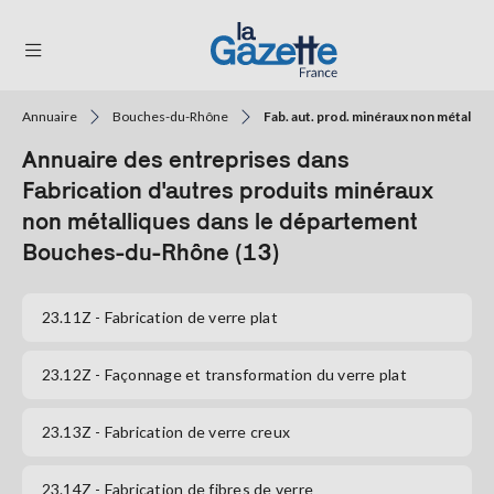
Annuaire
Bouches-du-Rhône
Fab. aut. prod. minéraux non métalliq
THÉMATIQUES
Annuaire des entreprises dans
RÉGIONS
Fabrication d'autres produits minéraux
non métalliques dans le département
FORMATS
Bouches-du-Rhône (13)
TENDANCES
23.11Z
- Fabrication de verre plat
SERVICES
LA
GAZETTE
23.12Z
- Façonnage et transformation du verre plat
23.13Z
- Fabrication de verre creux
Se
connecter
23.14Z
- Fabrication de fibres de verre