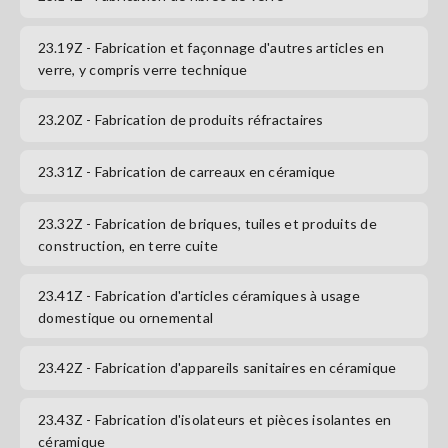
S'abonner
23.19Z
- Fabrication et façonnage d'autres articles en
verre, y compris verre technique
23.20Z
- Fabrication de produits réfractaires
23.31Z
- Fabrication de carreaux en céramique
23.32Z
- Fabrication de briques, tuiles et produits de
construction, en terre cuite
23.41Z
- Fabrication d'articles céramiques à usage
domestique ou ornemental
23.42Z
- Fabrication d'appareils sanitaires en céramique
23.43Z
- Fabrication d'isolateurs et pièces isolantes en
céramique