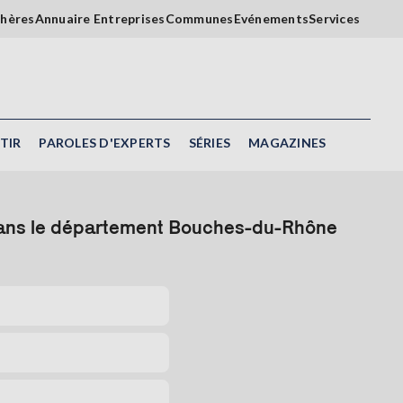
chères
Annuaire Entreprises
Communes
Evénements
Services
TIR
PAROLES D'EXPERTS
SÉRIES
MAGAZINES
 dans le département Bouches-du-Rhône