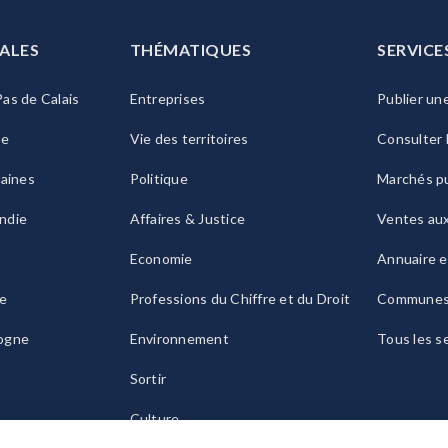
ALES
THÉMATIQUES
SERVICE
as de Calais
Entreprises
Publier un
ie
Vie des territoires
Consulter 
raines
Politique
Marchés pu
ndie
Affaires & Justice
Ventes au
Economie
Annuaire e
le
Professions du Chiffre et du Droit
Commune
ogne
Environnement
Tous les s
Sortir
Culture