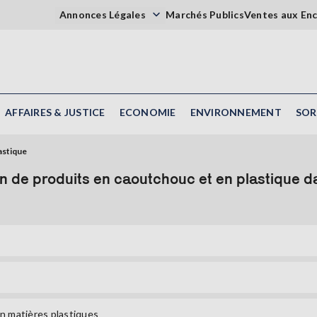
Annonces Légales
Marchés Publics
Ventes aux En
AFFAIRES & JUSTICE
ECONOMIE
ENVIRONNEMENT
SOR
astique
on de produits en caoutchouc et en plastique
 en matières plastiques