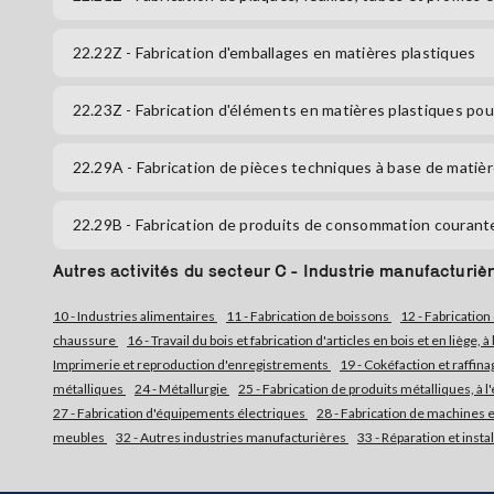
22.22Z
- Fabrication d'emballages en matières plastiques
22.23Z
- Fabrication d'éléments en matières plastiques pou
22.29A
- Fabrication de pièces techniques à base de matiè
22.29B
- Fabrication de produits de consommation courant
Autres activités du secteur C - Industrie manufacturiè
10 - Industries alimentaires
11 - Fabrication de boissons
12 - Fabrication
chaussure
16 - Travail du bois et fabrication d'articles en bois et en liège,
Imprimerie et reproduction d'enregistrements
19 - Cokéfaction et raffin
métalliques
24 - Métallurgie
25 - Fabrication de produits métalliques, 
27 - Fabrication d'équipements électriques
28 - Fabrication de machines 
meubles
32 - Autres industries manufacturières
33 - Réparation et inst