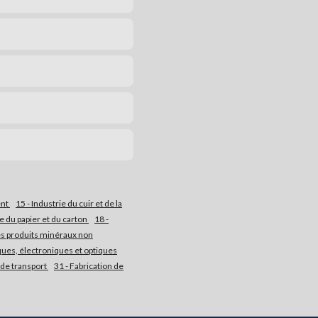
ent
15 - Industrie du cuir et de la
ie du papier et du carton
18 -
res produits minéraux non
iques, électroniques et optiques
 de transport
31 - Fabrication de