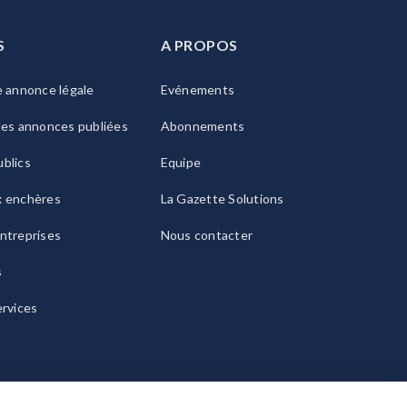
S
A PROPOS
e annonce légale
Evénements
les annonces publiées
Abonnements
blics
Equipe
x enchères
La Gazette Solutions
ntreprises
Nous contacter
s
ervices