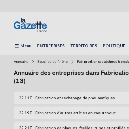
Menu
ENTREPRISES
TERRITOIRES
POLITIQUE
Annuaire
Bouches-du-Rhône
Fab. prod. en caoutchouc & en pl
Annuaire des entreprises dans Fabricati
(13)
22.11Z
- Fabrication et rechapage de pneumatiques
22.19Z
- Fabrication d'autres articles en caoutchouc
22.21Z
- Fabrication de plaques, feuilles, tubes et profilés