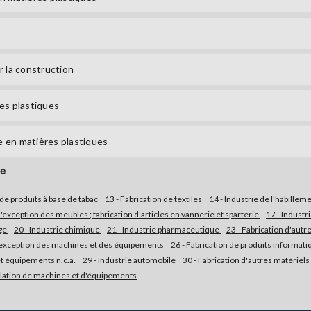
r la construction
res plastiques
e en matières plastiques
re
 de produits à base de tabac
13 - Fabrication de textiles
14 - Industrie de l'habillem
 à l'exception des meubles ; fabrication d'articles en vannerie et sparterie
17 - Industr
age
20 - Industrie chimique
21 - Industrie pharmaceutique
23 - Fabrication d'aut
à l'exception des machines et des équipements
26 - Fabrication de produits informat
et équipements n.c.a.
29 - Industrie automobile
30 - Fabrication d'autres matériels
allation de machines et d'équipements