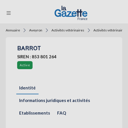
Annuaire
Aveyron
Activités vétérinaires
Activités vétérinaires
THÉMATIQUES
BARROT
RÉGIONS
SIREN : 853 801 264
FORMATS
Active
TENDANCES
SERVICES
Identité
LA
GAZETTE
Informations juridiques et activités
Etablissements
FAQ
Se
connecter