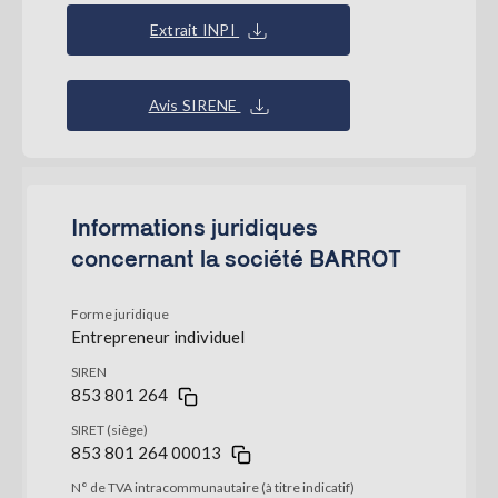
Extrait INPI
Avis SIRENE
Informations juridiques
concernant la société BARROT
Forme juridique
Entrepreneur individuel
SIREN
853 801 264
SIRET (siège)
853 801 264 00013
N° de TVA intracommunautaire (à titre indicatif)