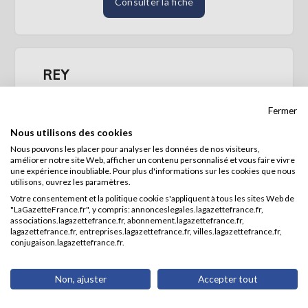
Consulter la fiche
REY
SIREN : 813772407
Fermer
Active
Nous utilisons des cookies
Forme juridique :
Nous pouvons les placer pour analyser les données de nos visiteurs,
Entrepreneur individuel
améliorer notre site Web, afficher un contenu personnalisé et vous faire vivre
Activité :
une expérience inoubliable. Pour plus d'informations sur les cookies que nous
utilisons, ouvrez les paramètres.
Activités vétérinaires (75.00Z)
Adresse :
Votre consentement et la politique cookie s'appliquent à tous les sites Web de
"LaGazetteFrance.fr", y compris: annonceslegales.lagazettefrance.fr,
76 AVENUE DE RODEZ
associations.lagazettefrance.fr, abonnement.lagazettefrance.fr,
12450 LUC-LA-PRIMAUBE
lagazettefrance.fr, entreprises.lagazettefrance.fr, villes.lagazettefrance.fr,
conjugaison.lagazettefrance.fr.
Consulter la fiche
Non, ajuster
Accepter tout