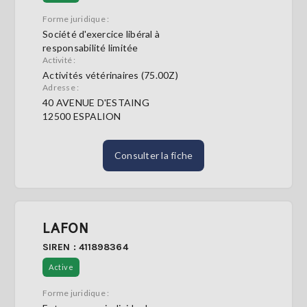
Forme juridique :
Société d'exercice libéral à
responsabilité limitée
Activité :
Activités vétérinaires (75.00Z)
Adresse :
40 AVENUE D'ESTAING
12500 ESPALION
Consulter la fiche
LAFON
SIREN : 411898364
Active
Forme juridique :