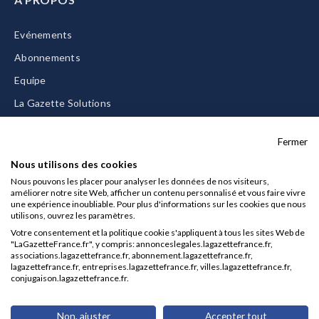
Evénements
Abonnements
Equipe
La Gazette Solutions
Nous contacter
Fermer
Nous utilisons des cookies
Nous pouvons les placer pour analyser les données de nos visiteurs,
améliorer notre site Web, afficher un contenu personnalisé et vous faire vivre
Mentions légales
une expérience inoubliable. Pour plus d'informations sur les cookies que nous
utilisons, ouvrez les paramètres.
CGU/CGV
Votre consentement et la politique cookie s'appliquent à tous les sites Web de
Données personnelles
"LaGazetteFrance.fr", y compris: annonceslegales.lagazettefrance.fr,
associations.lagazettefrance.fr, abonnement.lagazettefrance.fr,
Charte sur les cookies
lagazettefrance.fr, entreprises.lagazettefrance.fr, villes.lagazettefrance.fr,
conjugaison.lagazettefrance.fr.
Gérer vos cookies
© 2026 La Gazette France
Non, ajuster
Accepter tout