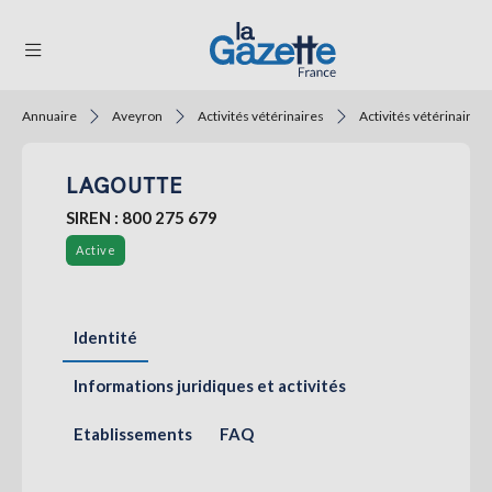
Annuaire
Aveyron
Activités vétérinaires
Activités vétérinaires
THÉMATIQUES
LAGOUTTE
RÉGIONS
SIREN : 800 275 679
FORMATS
Active
TENDANCES
SERVICES
Identité
LA
GAZETTE
Informations juridiques et activités
Etablissements
FAQ
Se
connecter