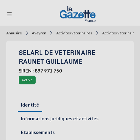
Annuaire
Aveyron
Activités vétérinaires
Activités vétérinaires
THÉMATIQUES
SELARL DE VETERINAIRE
RÉGIONS
RAUNET GUILLAUME
FORMATS
SIREN : 897 971 750
TENDANCES
Active
SERVICES
LA
Identité
GAZETTE
Informations juridiques et activités
Se
Etablissements
connecter