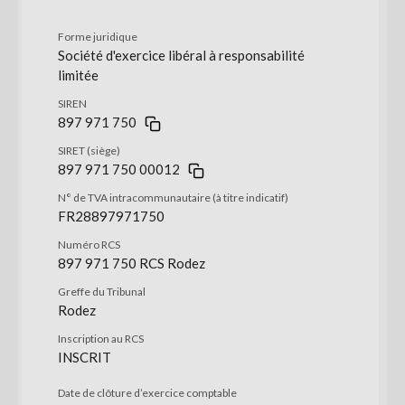
Forme juridique
Société d'exercice libéral à responsabilité
limitée
SIREN
897 971 750
SIRET (siège)
897 971 750 00012
N° de TVA intracommunautaire (à titre indicatif)
FR28897971750
Numéro RCS
897 971 750 RCS Rodez
Greffe du Tribunal
Rodez
Inscription au RCS
INSCRIT
Date de clôture d’exercice comptable