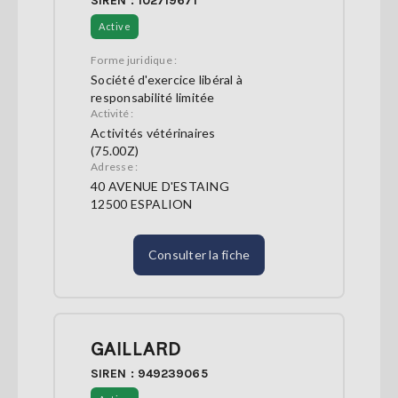
SIREN : 102719671
Active
Forme juridique :
Société d'exercice libéral à
responsabilité limitée
Activité :
Activités vétérinaires
(75.00Z)
Adresse :
40 AVENUE D'ESTAING
12500 ESPALION
Consulter la fiche
GAILLARD
SIREN : 949239065