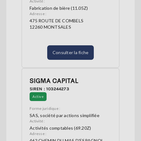
Activité :
Fabrication de bière (11.05Z)
Adresse :
475 ROUTE DE COMBELS
12260 MONTSALES
Consulter la fiche
SIGMA CAPITAL
SIREN : 103244273
Active
Forme juridique :
SAS, société par actions simplifiée
Activité :
Activités comptables (69.20Z)
Adresse :
462 CHEMIN DU MAS D'ESPAGNOL