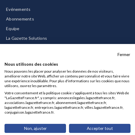
Evénements
Abonnements
Equipe
La Gazette Solutions
Nous contacter
Fermer
Nous utilisons des cookies
Nous pouvons les placer pour analyser les données de nos visiteurs,
améliorer notre site Web, afficher un contenu personnalisé et vous faire vivre
Mentions légales
une expérience inoubliable. Pour plus d'informations sur les cookies que nous
utilisons, ouvrez les paramètres.
CGU/CGV
Votre consentement et la politique cookie s'appliquent à tous les sites Web de
Données personnelles
"LaGazetteFrance.fr", y compris: annonceslegales.lagazettefrance.fr,
associations.lagazettefrance.fr, abonnement.lagazettefrance.fr,
Charte sur les cookies
lagazettefrance.fr, entreprises.lagazettefrance.fr, villes.lagazettefrance.fr,
conjugaison.lagazettefrance.fr.
Gérer vos cookies
© 2026 La Gazette France
Non, ajuster
Accepter tout