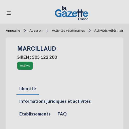
Annuaire
Aveyron
Activités vétérinaires
Activités vétérinaires
THÉMATIQUES
MARCILLAUD
RÉGIONS
SIREN : 505 122 200
FORMATS
Active
TENDANCES
SERVICES
Identité
LA
GAZETTE
Informations juridiques et activités
Etablissements
FAQ
Se
connecter