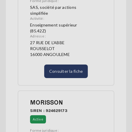
Forme juridique :
SAS, société par actions
simplifiée
Activité :
Enseignement supérieur
(85.42Z)
Adresse :
27 RUE DE L’ABBE
ROUSSELOT
16000 ANGOULEME
Consulter la fiche
MORISSON
SIREN : 924629173
Active
Forme juridique :