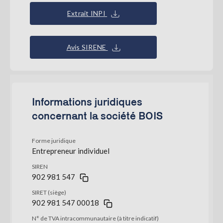
Extrait INPI
Avis SIRENE
Informations juridiques
concernant la société BOIS
Forme juridique
Entrepreneur individuel
SIREN
902 981 547
SIRET (siège)
902 981 547 00018
N° de TVA intracommunautaire (à titre indicatif)