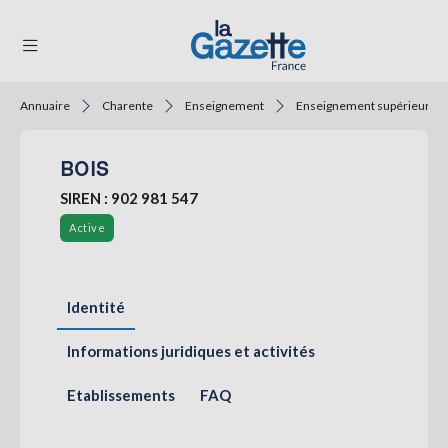
Annuaire
Charente
Enseignement
Enseignement supérieur
THÉMATIQUES
BOIS
RÉGIONS
SIREN : 902 981 547
FORMATS
Active
TENDANCES
SERVICES
Identité
LA
GAZETTE
Informations juridiques et activités
Etablissements
FAQ
Se
connecter