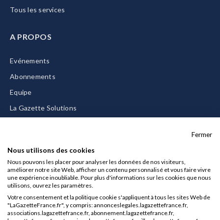
Tous les services
A PROPOS
Evénements
Abonnements
Equipe
La Gazette Solutions
Nous contacter
Fermer
Nous utilisons des cookies
Nous pouvons les placer pour analyser les données de nos visiteurs,
améliorer notre site Web, afficher un contenu personnalisé et vous faire vivre
Mentions légales
une expérience inoubliable. Pour plus d'informations sur les cookies que nous
utilisons, ouvrez les paramètres.
CGU/CGV
Votre consentement et la politique cookie s'appliquent à tous les sites Web de
Données personnelles
"LaGazetteFrance.fr", y compris: annonceslegales.lagazettefrance.fr,
associations.lagazettefrance.fr, abonnement.lagazettefrance.fr,
Charte sur les cookies