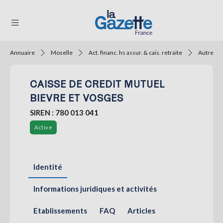
Annuaire
Moselle
Act. financ. hs assur. & cais. retraite
Autres i
THÉMATIQUES
CAISSE DE CREDIT MUTUEL
RÉGIONS
BIEVRE ET VOSGES
FORMATS
SIREN : 780 013 041
TENDANCES
Active
SERVICES
LA
Identité
GAZETTE
Informations juridiques et activités
Se
Etablissements
FAQ
Articles
connecter