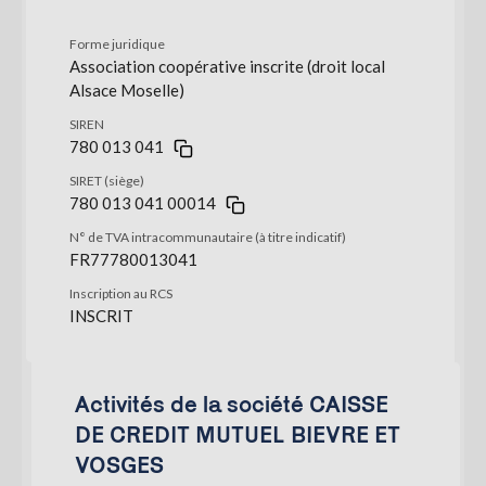
Forme juridique
Association coopérative inscrite (droit local
Alsace Moselle)
SIREN
780 013 041
SIRET (siège)
780 013 041 00014
N° de TVA intracommunautaire (à titre indicatif)
FR77780013041
Inscription au RCS
INSCRIT
Activités de la société CAISSE
DE CREDIT MUTUEL BIEVRE ET
VOSGES