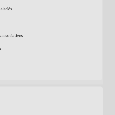
salariés
s associatives
s