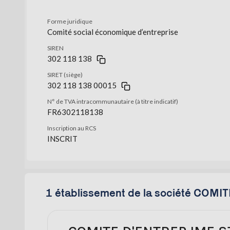
Forme juridique
Comité social économique d’entreprise
SIREN
302 118 138
SIRET (siège)
302 118 138 00015
N° de TVA intracommunautaire (à titre indicatif)
FR6302118138
Inscription au RCS
INSCRIT
1 établissement de la société COMI