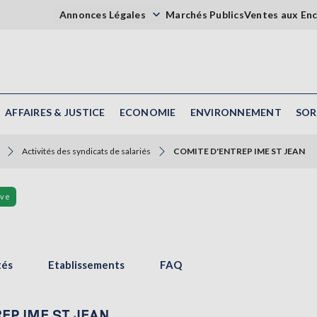
Annonces Légales
Marchés Publics
Ventes aux En
AFFAIRES & JUSTICE
ECONOMIE
ENVIRONNEMENT
SOR
Activités des syndicats de salariés
COMITE D'ENTREP IME ST JEAN
ive
tés
Etablissements
FAQ
TREP IME ST JEAN