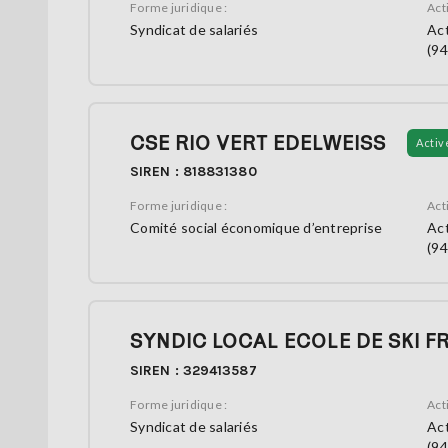
Forme juridique :
Acti
Syndicat de salariés
Act
(94
CSE RIO VERT EDELWEISS
Activ
SIREN : 818831380
Forme juridique :
Acti
Comité social économique d’entreprise
Act
(94
SYNDIC LOCAL ECOLE DE SKI 
SIREN : 329413587
Forme juridique :
Acti
Syndicat de salariés
Act
(94