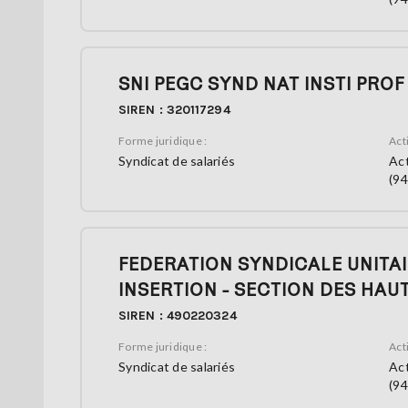
SNI PEGC SYND NAT INSTI PROF
SIREN : 320117294
Forme juridique :
Acti
Syndicat de salariés
Act
(94
FEDERATION SYNDICALE UNITA
INSERTION - SECTION DES HAU
SIREN : 490220324
Forme juridique :
Acti
Syndicat de salariés
Act
(94