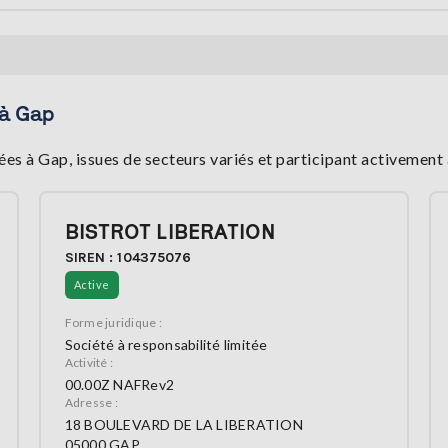
 à Gap
es à Gap, issues de secteurs variés et participant activemen
BISTROT LIBERATION
SIREN : 104375076
Active
Forme juridique :
Société à responsabilité limitée
Activité :
00.00Z NAFRev2
Adresse :
18 BOULEVARD DE LA LIBERATION
05000 GAP