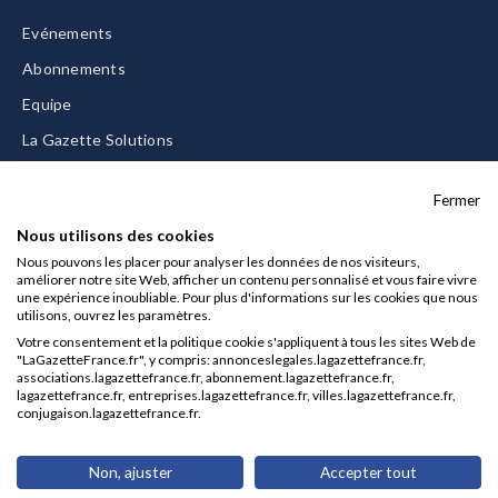
Evénements
Abonnements
Equipe
La Gazette Solutions
Nous contacter
Fermer
Nous utilisons des cookies
Nous pouvons les placer pour analyser les données de nos visiteurs,
améliorer notre site Web, afficher un contenu personnalisé et vous faire vivre
Mentions légales
une expérience inoubliable. Pour plus d'informations sur les cookies que nous
utilisons, ouvrez les paramètres.
CGU/CGV
Votre consentement et la politique cookie s'appliquent à tous les sites Web de
Données personnelles
"LaGazetteFrance.fr", y compris: annonceslegales.lagazettefrance.fr,
associations.lagazettefrance.fr, abonnement.lagazettefrance.fr,
Charte sur les cookies
lagazettefrance.fr, entreprises.lagazettefrance.fr, villes.lagazettefrance.fr,
conjugaison.lagazettefrance.fr.
Gérer vos cookies
© 2026 La Gazette France
Non, ajuster
Accepter tout