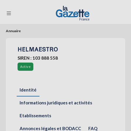
Annuaire
THÉMATIQUES
HELMAESTRO
RÉGIONS
SIREN : 103 888 558
FORMATS
Active
TENDANCES
SERVICES
Identité
LA
GAZETTE
Informations juridiques et activités
Etablissements
Se
connecter
Annonces légales et BODACC
FAQ