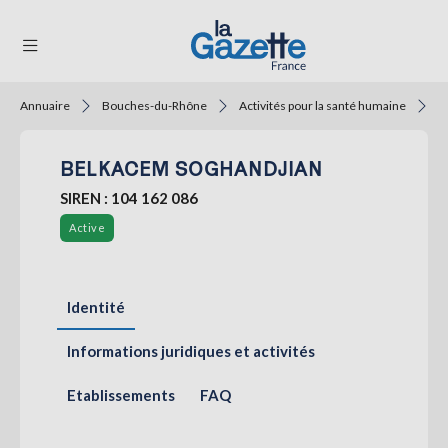
Annuaire
Bouches-du-Rhône
Activités pour la santé humaine
A
THÉMATIQUES
BELKACEM SOGHANDJIAN
RÉGIONS
SIREN : 104 162 086
FORMATS
Active
TENDANCES
SERVICES
Identité
LA
GAZETTE
Informations juridiques et activités
Etablissements
FAQ
Se
connecter