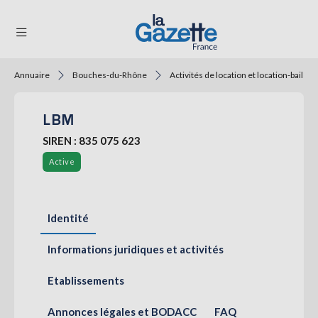
Annuaire
Bouches-du-Rhône
Activités de location et location-bail
THÉMATIQUES
LBM
RÉGIONS
SIREN : 835 075 623
FORMATS
Active
TENDANCES
SERVICES
Identité
LA
GAZETTE
Informations juridiques et activités
Etablissements
Se
connecter
Annonces légales et BODACC
FAQ