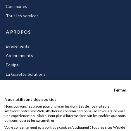
Communes
Tous les services
A PROPOS
Evénements
Abonnements
Equipe
La Gazette Solutions
Nous contacter
Fermer
Nous utilisons des cookies
Nous pouvons les placer pour analyser les données de nos visiteurs,
améliorer notre site Web, afficher un contenu personnalisé et vous faire vivre
Mentions légales
une expérience inoubliable. Pour plus d'informations sur les cookies que nous
utilisons, ouvrez les paramètres.
CGU/CGV
Votre consentement et la politique cookie s'appliquent à tous les sites Web de
Données personnelles