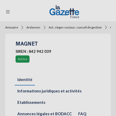
Annuaire
Ardennes
Act. sièges sociaux ; conseil de gestion
Cons
THÉMATIQUES
MAGNET
RÉGIONS
SIREN : 842 942 039
FORMATS
Active
TENDANCES
SERVICES
Identité
LA
GAZETTE
Informations juridiques et activités
Etablissements
Se
connecter
Annonces légales et BODACC
FAQ