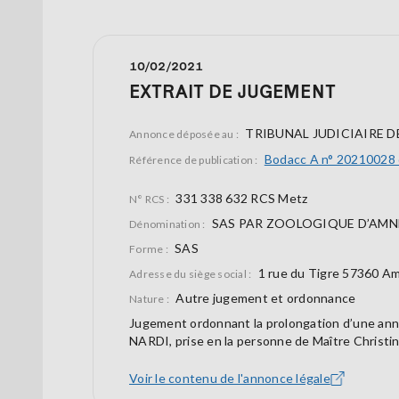
10/02/2021
EXTRAIT DE JUGEMENT
TRIBUNAL JUDICIAIRE D
Annonce déposée au :
Bodacc A n° 20210028
Référence de publication :
331 338 632 RCS Metz
N° RCS :
SAS PAR ZOOLOGIQUE D’AMN
Dénomination :
SAS
Forme :
1 rue du Tigre 57360 Am
Adresse du siège social :
Autre jugement et ordonnance
Nature :
Jugement ordonnant la prolongation d’une ann
NARDI, prise en la personne de Maître Christi
Voir le contenu de l'annonce légale