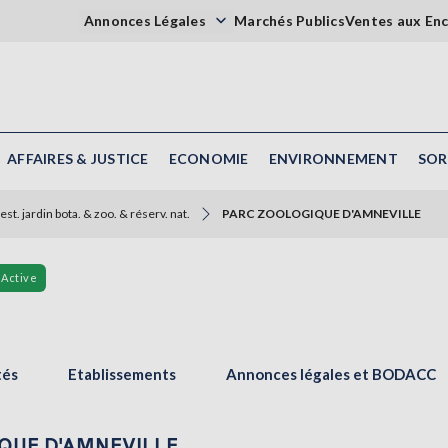
Annonces Légales
Marchés Publics
Ventes aux En
AFFAIRES & JUSTICE
ECONOMIE
ENVIRONNEMENT
SOR
est. jardin bota. & zoo. & réserv. nat.
PARC ZOOLOGIQUE D'AMNEVILLE
Active
tés
Etablissements
Annonces légales et BODACC
GIQUE D'AMNEVILLE