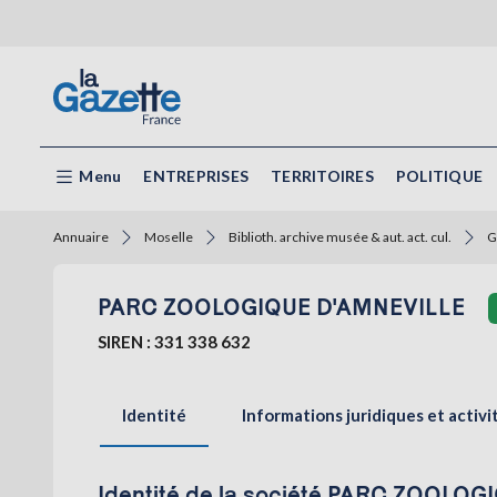
Menu
ENTREPRISES
TERRITOIRES
POLITIQUE
Annuaire
Moselle
Biblioth. archive musée & aut. act. cul.
G
PARC ZOOLOGIQUE D'AMNEVILLE
SIREN : 331 338 632
Identité
Informations juridiques et activi
Identité de la société PARC ZOOLO