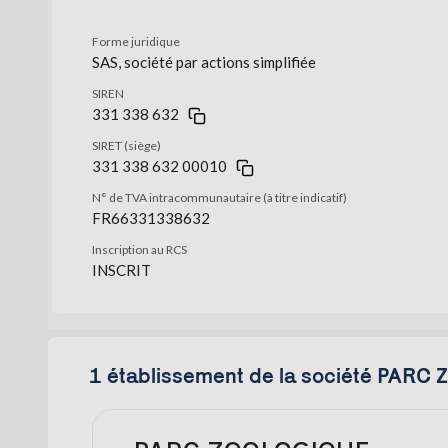
Forme juridique
SAS, société par actions simplifiée
SIREN
331 338 632
SIRET (siège)
331 338 632 00010
N° de TVA intracommunautaire (à titre indicatif)
FR66331338632
Inscription au RCS
INSCRIT
1 établissement de la société PAR