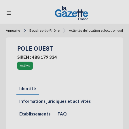
Annuaire
Bouches-du-Rhône
Activités de location et location-bail
THÉMATIQUES
POLE OUEST
RÉGIONS
SIREN : 488 179 334
FORMATS
Active
TENDANCES
SERVICES
Identité
LA
GAZETTE
Informations juridiques et activités
Etablissements
FAQ
Se
connecter