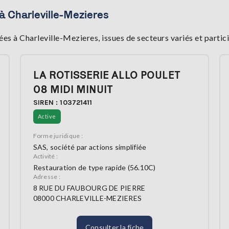
à Charleville-Mezieres
s à Charleville-Mezieres, issues de secteurs variés et part
LA ROTISSERIE ALLO POULET
08 MIDI MINUIT
SIREN : 103721411
Active
Forme juridique :
SAS, société par actions simplifiée
Activité :
Restauration de type rapide (56.10C)
Adresse :
8 RUE DU FAUBOURG DE PIERRE
08000 CHARLEVILLE-MEZIERES
Consulter la fiche