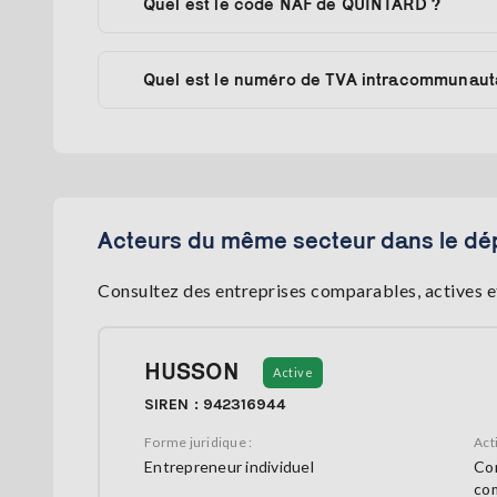
Quel est le code NAF de QUINTARD ?
Quel est le numéro de TVA intracommunaut
Acteurs du même secteur dans le dé
Consultez des entreprises comparables, actives e
HUSSON
Active
SIREN : 942316944
Forme juridique :
Acti
Entrepreneur individuel
Con
co