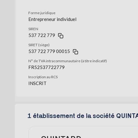
Forme juridique
Entrepreneur individuel
SIREN
537 722 779
SIRET (siège)
537 722 779 00015
N° de TVA intracommunautaire (à titre indicatif)
FR52537722779
Inscription au RCS
INSCRIT
1 établissement de la société QUIN