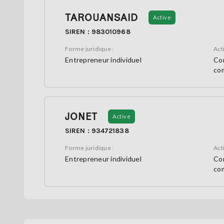
TAROUANSAID
Active
SIREN : 983010968
Forme juridique :
Acti
Entrepreneur individuel
Con
co
JONET
Active
SIREN : 934721838
Forme juridique :
Acti
Entrepreneur individuel
Con
co