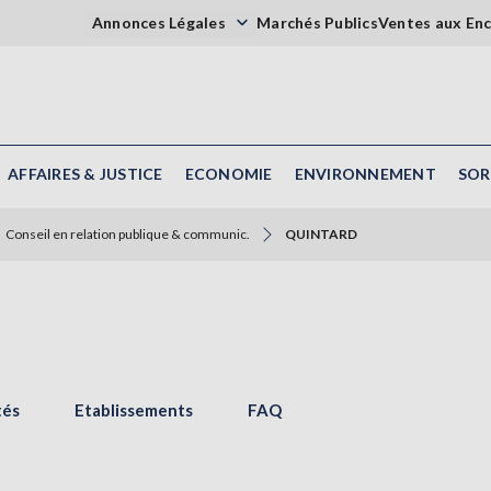
Annonces Légales
Marchés Publics
Ventes aux En
AFFAIRES & JUSTICE
ECONOMIE
ENVIRONNEMENT
SOR
Conseil en relation publique & communic.
QUINTARD
tés
Etablissements
FAQ