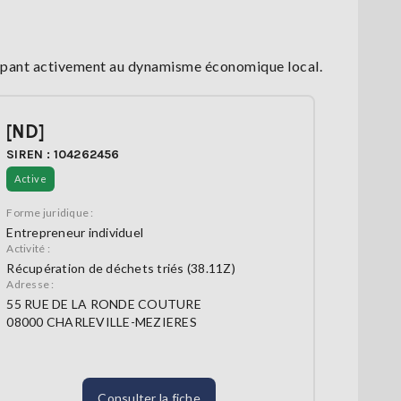
icipant activement au dynamisme économique local.
[ND]
SIREN : 104262456
Active
Forme juridique :
Entrepreneur individuel
Activité :
Récupération de déchets triés (38.11Z)
Adresse :
55 RUE DE LA RONDE COUTURE
08000 CHARLEVILLE-MEZIERES
Consulter la fiche