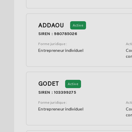
ADDAOU
Active
SIREN : 980785026
Forme juridique :
Acti
Entrepreneur individuel
Con
co
GODET
Active
SIREN : 103399275
Forme juridique :
Acti
Entrepreneur individuel
Con
co