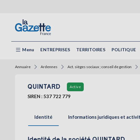
Menu
ENTREPRISES
TERRITOIRES
POLITIQUE
Annuaire
Ardennes
Act. sièges sociaux ; conseil de gestion
QUINTARD
Active
SIREN : 537 722 779
Identité
Informations juridiques et activi
Identité de la société QUINTARD