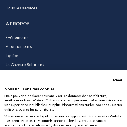
Tous les services
A PROPOS
Evénements
Abonnements
Equipe
La Gazette Solutions
Nous contacter
Fermer
Nous utilisons des cookies
Nous pouvons les placer pour analyser les données de nos visiteurs,
améliorer notre site Web, afficher un contenu personnalisé et vous faire vivre
Mentions légales
une expérience inoubliable. Pour plus d'informations sur les cookies que nous
utilisons, ouvrez les paramètres.
CGU/CGV
Votre consentement et la politique cookie s'appliquent à tous les sites Web de
Données personnelles
"LaGazetteFrance.fr", y compris: annonceslegales.lagazettefrance.fr,
associations.lagazettefrance.fr, abonnement.lagazettefrance.fr,