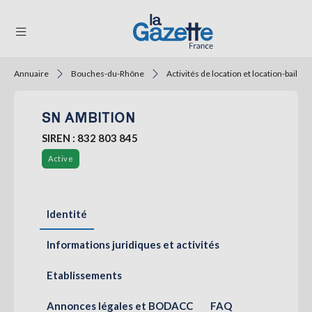
Annuaire
Bouches-du-Rhône
Activités de location et location-bail
THÉMATIQUES
SN AMBITION
RÉGIONS
SIREN : 832 803 845
FORMATS
Active
TENDANCES
SERVICES
Identité
LA
GAZETTE
Informations juridiques et activités
Etablissements
Se
connecter
Annonces légales et BODACC
FAQ