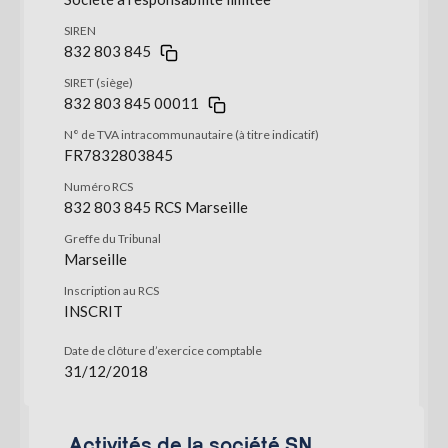
SIREN
832 803 845
SIRET (siège)
832 803 845 00011
N° de TVA intracommunautaire (à titre indicatif)
FR7832803845
Numéro RCS
832 803 845 RCS Marseille
Greffe du Tribunal
Marseille
Inscription au RCS
INSCRIT
Date de clôture d’exercice comptable
31/12/2018
Activités de la société SN