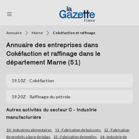
Annuaire
Marne
Cokéfaction et raffinage
THÉMATIQUES
Annuaire des entreprises dans
RÉGIONS
Cokéfaction et raffinage dans le
département Marne (51)
FORMATS
TENDANCES
19.10Z
- Cokéfaction
SERVICES
19.20Z
- Raffinage du pétrole
LA
GAZETTE
Autres activités du secteur C - Industrie
manufacturière
Se
10 - Industries alimentaires
11 - Fabrication de boissons
12 - Fabrication
connecter
de produits à base de tabac
13 - Fabrication de textiles
14 - Industrie de