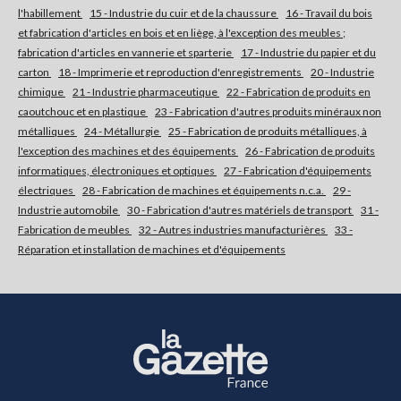
l'habillement
15 - Industrie du cuir et de la chaussure
16 - Travail du bois
et fabrication d'articles en bois et en liège, à l'exception des meubles ;
S'abonner
fabrication d'articles en vannerie et sparterie
17 - Industrie du papier et du
carton
18 - Imprimerie et reproduction d'enregistrements
20 - Industrie
chimique
21 - Industrie pharmaceutique
22 - Fabrication de produits en
caoutchouc et en plastique
23 - Fabrication d'autres produits minéraux non
métalliques
24 - Métallurgie
25 - Fabrication de produits métalliques, à
l'exception des machines et des équipements
26 - Fabrication de produits
informatiques, électroniques et optiques
27 - Fabrication d'équipements
électriques
28 - Fabrication de machines et équipements n.c.a.
29 -
Industrie automobile
30 - Fabrication d'autres matériels de transport
31 -
Fabrication de meubles
32 - Autres industries manufacturières
33 -
Réparation et installation de machines et d'équipements