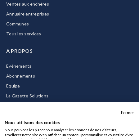
Ventes aux enchères
Annuaire entreprises
Communes
Tous les services
A PROPOS
Evénements
Abonnements
Equipe
La Gazette Solutions
Nous contacter
Fermer
Nous utilisons des cookies
Nous pouvons les placer pour analyser les données de nos visiteurs,
améliorer notre site Web, afficher un contenu personnalisé et vous faire vivre
Mentions légales