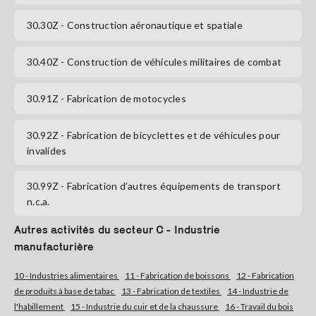
30.30Z
- Construction aéronautique et spatiale
S'abonner
30.40Z
- Construction de véhicules militaires de combat
30.91Z
- Fabrication de motocycles
30.92Z
- Fabrication de bicyclettes et de véhicules pour
invalides
30.99Z
- Fabrication d’autres équipements de transport
n.c.a.
Autres activités du secteur C - Industrie
manufacturière
10 - Industries alimentaires
11 - Fabrication de boissons
12 - Fabrication
de produits à base de tabac
13 - Fabrication de textiles
14 - Industrie de
l'habillement
15 - Industrie du cuir et de la chaussure
16 - Travail du bois