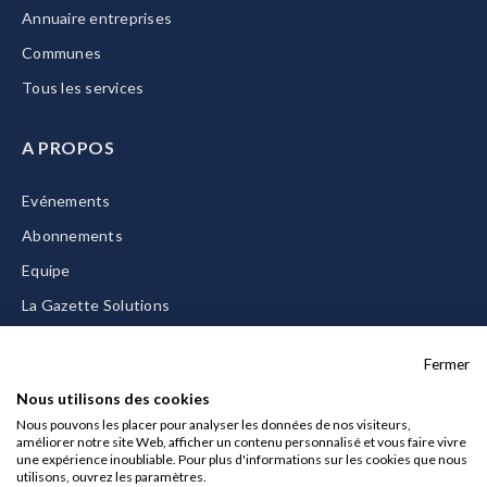
Annuaire entreprises
Communes
Tous les services
A PROPOS
Evénements
Abonnements
Equipe
La Gazette Solutions
Nous contacter
Fermer
Nous utilisons des cookies
Nous pouvons les placer pour analyser les données de nos visiteurs,
améliorer notre site Web, afficher un contenu personnalisé et vous faire vivre
Mentions légales
une expérience inoubliable. Pour plus d'informations sur les cookies que nous
utilisons, ouvrez les paramètres.
CGU/CGV