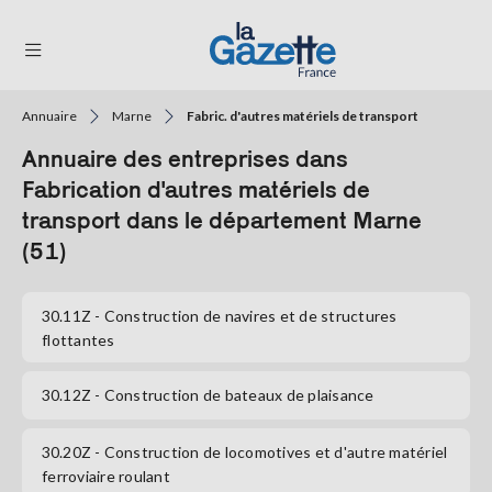
Annuaire
Marne
Fabric. d'autres matériels de transport
THÉMATIQUES
Annuaire des entreprises dans
RÉGIONS
Fabrication d'autres matériels de
transport dans le département Marne
FORMATS
(51)
TENDANCES
30.11Z
- Construction de navires et de structures
SERVICES
flottantes
LA
GAZETTE
30.12Z
- Construction de bateaux de plaisance
30.20Z
- Construction de locomotives et d'autre matériel
Se
ferroviaire roulant
connecter