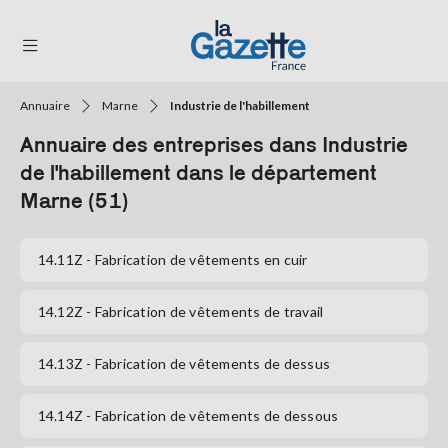
Annuaire
Marne
Industrie de l'habillement
THÉMATIQUES
Annuaire des entreprises dans Industrie
RÉGIONS
de l'habillement dans le département
Marne (51)
FORMATS
TENDANCES
14.11Z
- Fabrication de vêtements en cuir
SERVICES
14.12Z
- Fabrication de vêtements de travail
LA
GAZETTE
14.13Z
- Fabrication de vêtements de dessus
14.14Z
- Fabrication de vêtements de dessous
Se
connecter