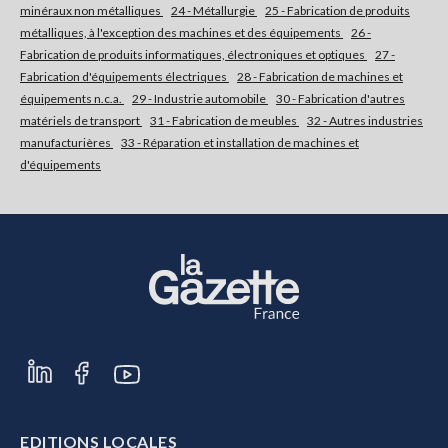
minéraux non métalliques
24 - Métallurgie
25 - Fabrication de produits
métalliques, à l'exception des machines et des équipements
26 -
Fabrication de produits informatiques, électroniques et optiques
27 -
Fabrication d'équipements électriques
28 - Fabrication de machines et
équipements n.c.a.
29 - Industrie automobile
30 - Fabrication d'autres
matériels de transport
31 - Fabrication de meubles
32 - Autres industries
manufacturières
33 - Réparation et installation de machines et
d'équipements
EDITIONS LOCALES