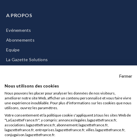
A PROPOS
Evénements
Abonnements
Equipe
La Gazette Solutions
Nous contacter
Fermer
Nous utilisons des cookies
Nous pouvons les placer pour analyser les données de nos visiteurs,
améliorer notre site Web, afficher un contenu personnalisé et vous faire vivre
Mentions légales
une expérience inoubliable. Pour plus d'informations sur les cookies que nous
utilisons, ouvrez les paramètres.
CGU/CGV
Votre consentement et la politique cookie s'appliquent à tous les sites Web de
Données personnelles
"LaGazetteFrance.fr", y compris: annonceslegales.lagazettefrance.fr,
associations.lagazettefrance.fr, abonnement.lagazettefrance.fr,
Charte sur les cookies
lagazettefrance.fr, entreprises.lagazettefrance.fr, villes.lagazettefrance.fr,
conjugaison.lagazettefrance.fr.
Gérer vos cookies