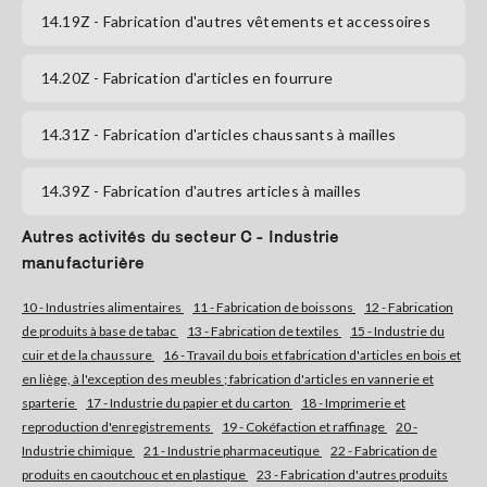
14.19Z
- Fabrication d'autres vêtements et accessoires
S'abonner
14.20Z
- Fabrication d'articles en fourrure
14.31Z
- Fabrication d'articles chaussants à mailles
14.39Z
- Fabrication d'autres articles à mailles
Autres activités du secteur C - Industrie
manufacturière
10 - Industries alimentaires
11 - Fabrication de boissons
12 - Fabrication
de produits à base de tabac
13 - Fabrication de textiles
15 - Industrie du
cuir et de la chaussure
16 - Travail du bois et fabrication d'articles en bois et
en liège, à l'exception des meubles ; fabrication d'articles en vannerie et
sparterie
17 - Industrie du papier et du carton
18 - Imprimerie et
reproduction d'enregistrements
19 - Cokéfaction et raffinage
20 -
Industrie chimique
21 - Industrie pharmaceutique
22 - Fabrication de
produits en caoutchouc et en plastique
23 - Fabrication d'autres produits